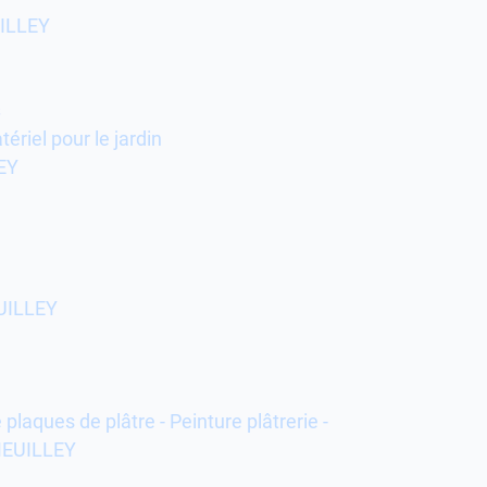
UILLEY
s
riel pour le jardin
EY
UILLEY
 plaques de plâtre - Peinture plâtrerie -
 MEUILLEY