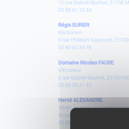
12 rue Gabriel Bachot, 21700
03 80 61 12 44
Régis SURIER
Electricien
9 rue Philibert Caumont, 217
03 80 62 34 76
Domaine Nicolas FAURE
Viticulteur
6 rue Gabriel Bachot, 21700 
03 80 30 21 55
Hervé ALEXANDRE
Vente en ligne, par correspon
8 cour de Varanges, 21700 ME
03 80 62 38 35