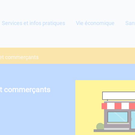
Services et infos pratiques
Vie économique
San
s et commerçants
 et commerçants