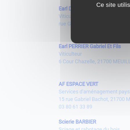
Ce site util
Earl Domaine LELIEVRE
Viticulteur
rue Gabriel Bachot, 21700 ME
Earl PERRIER Gabriel Et Fils
Viticulteur
6 Cour Chazelle, 21700 MEUIL
AF ESPACE VERT
Services d'aménagement pays
15 rue Gabriel Bachot, 21700
03 80 61 33 89
Scierie BARBIER
Sciage et rabotage du bois