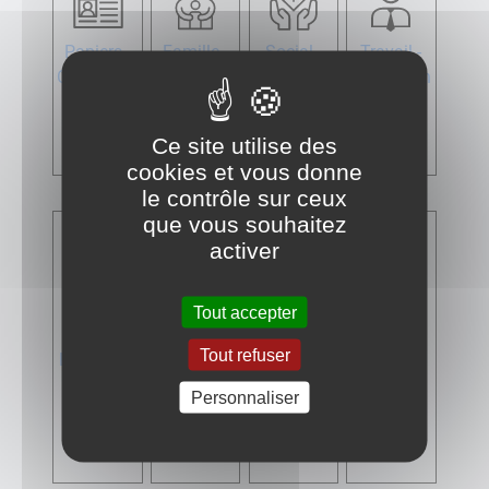
Papiers -
Famille -
Social -
Travail -
Citoyennet
Scolarité
Santé
Formation
é -
Élections
Ce site utilise des
cookies et vous donne
le contrôle sur ceux
que vous souhaitez
activer
Tout accepter
Tout refuser
Logement
Transports
Argent -
Justice
- Mobilité
Impôts -
Personnaliser
Consomm
ation