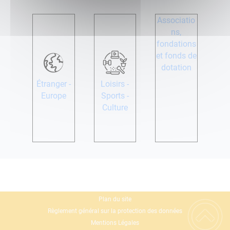
Associatio
ns,
fondations
et fonds de
dotation
Étranger -
Loisirs -
Europe
Sports -
Culture
Plan du site
Règlement général sur la protection des données
Mentions Légales