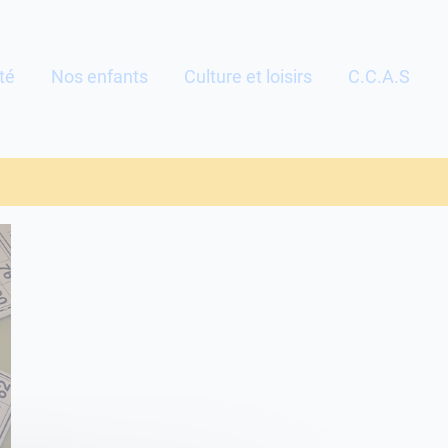
té
Nos enfants
Culture et loisirs
C.C.A.S