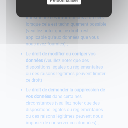
Personnaliser
recevoir des données sous forme
électronique
et/ou de nous demander de
transmettre ces informations à un tiers
lorsque cela est techniquement possible
(veuillez noter que ce droit n'est
applicable qu'aux données que vous
nous avez fournies) ;
Le
droit de modifier ou corriger vos
données
(veuillez noter que des
dispositions légales ou réglementaires
ou des raisons légitimes peuvent limiter
ce droit) ;
Le
droit de demander la suppression de
vos données
dans certaines
circonstances (veuillez noter que des
dispositions légales ou réglementaires
ou des raisons légitimes peuvent nous
imposer de conserver ces données) ;