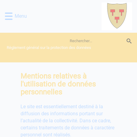
Lien
Lien
Lien
Lien
Panneau de gestion des cookies
d'accès
d'accès
d'accès
d'accès
Menu
rapide
rapide
rapide
rapide
au
au
à
au
menu
contenu
la
pied
principal
recherche
de
page
Règlement général sur la protection des données
Mentions relatives à
l'utilisation de données
personnelles
Le site est essentiellement destiné à la
diffusion des informations portant sur
l’actualité de la collectivité. Dans ce cadre,
certains traitements de données à caractère
personnel sont réalisés.